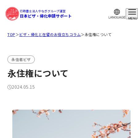
行政書士法人やなぎグループ運営
日本ビザ・帰化申請サポート
MENU
TOP
＞
ビザ・帰化と在留のお役立ちコラム
＞
永住権について
永住者ビザ
永住権について
2024.05.15