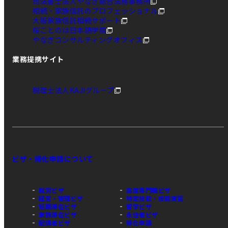
司法書士法人やなぎ総合法務事務所
相続・家族信託のプロフェッショナル
大阪家族信託相続サポート
桜ことのは日本語学院
やなぎコンサルティングオフィス
業務提携サイト
税理士法人KAJIグループ
ビザ・帰化申請について
就労ビザ
高度専門職ビザ
経営・管理ビザ
特定技能・技能実習
短期滞在ビザ
留学ビザ
家族滞在ビザ
永住者ビザ
配偶者ビザ
帰化申請