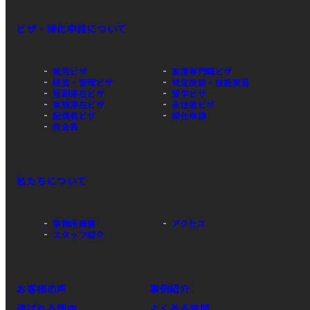
ビザ・帰化申請について
就労ビザ
高度専門職ビザ
経営・管理ビザ
特定技能・技能実習
短期滞在ビザ
留学ビザ
家族滞在ビザ
永住者ビザ
配偶者ビザ
帰化申請
料金表
私たちについて
事務所概要
アクセス
スタッフ紹介
お客様の声
事例紹介
選ばれる理由
よくある質問