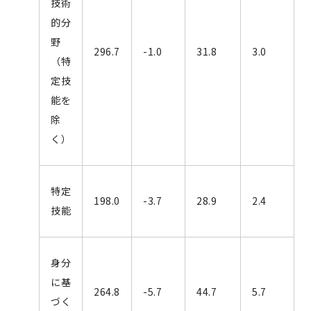
技術
的分
野
296.7
-1.0
31.8
3.0
（特
定技
能を
除
く）
特定
198.0
-3.7
28.9
2.4
技能
身分
に基
264.8
-5.7
44.7
5.7
づく