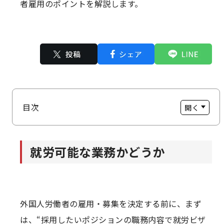
者雇用のポイントを解説します。
目次
就労可能な業務かどうか
就労可能な業務かどうか
学歴について
給与について
外国人労働者の雇用・募集を決定する前に、まず
＜＜最低賃金＞＞
は、“採用したいポジションの職務内容で就労ビザ