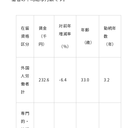
対前年
在留
賃金
勤続年
年齢
増減率
資格
（千
数
（歳）
区分
円）
（年）
（％）
外国
人労
232.6
-6.4
33.0
3.2
働者
計
専門
的・