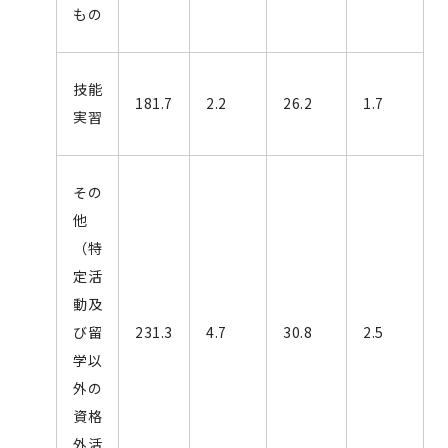
もの
技能
181.7
2.2
26.2
1.7
実習
その
他
（特
定活
動及
び留
231.3
4.7
30.8
2.5
学以
外の
資格
外活