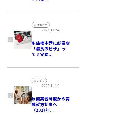
永住者ビザ
2025.10.24
永住権申請に必要な
「最長のビザ」っ
て？実務...
就労ビザ
2025.11.14
技能実習制度から育
成就労制度へ
（2027年...