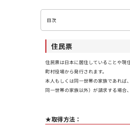
目次
住民票
住民票
★取得方法：
★取得時の注意点
住民票は日本に居住していることや現
町村役場から発行されます。
除票
本人もしくは同一世帯の家族であれば
同一世帯の家族以外）が請求する場合
★取得時の注意点
★取得方法
★取得方法：
戸籍謄本