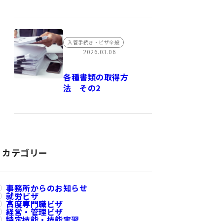
入管手続き・ビザ全般
2026.03.06
各種書類の取得方
法 その2
カテゴリー
事務所からのお知らせ
就労ビザ
高度専門職ビザ
経営・管理ビザ
特定技能・技能実習