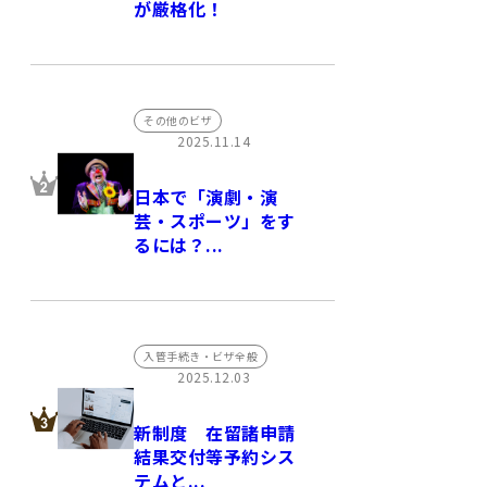
が厳格化！
その他のビザ
2025.11.14
日本で「演劇・演
芸・スポーツ」をす
るには？...
入管手続き・ビザ全般
2025.12.03
新制度 在留諸申請
結果交付等予約シス
テムと...