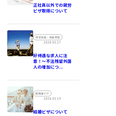
正社員以外での就労
ビザ取得について
特定技能・技能実習
2026.03.27
好待遇な求人に注
意！～不法残留外国
人の増加につ...
配偶者ビザ
2026.03.19
結婚ビザについて