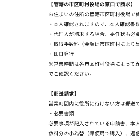
【管轄の市区町村役場の窓口で請求】
★外国人にも戸籍が
お住まいの住所の管轄市区町村役場で
・本人確認されますので、本人確認書
★注意点
・代理人が請求する場合、委任状も必
★取得方法
・取得手数料（金額は市区町村により
・即日発行
まとめ
※営業時間は各市区町村役場によって
でご確認ください。
【郵送請求】
営業時間内に役所に行けない方は郵送
・必要書類
必要事項が記入されている申請書、本
数料分の小為替（郵便局で購入）、返