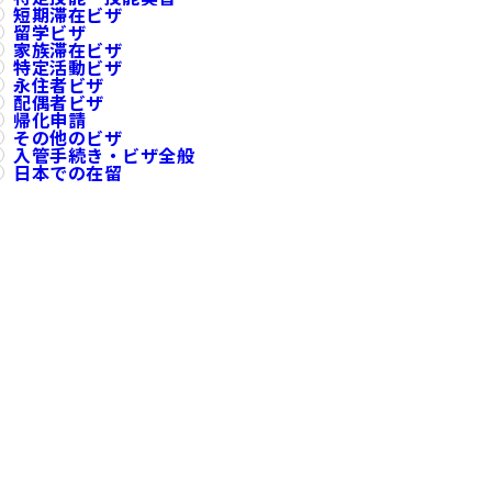
短期滞在ビザ
留学ビザ
家族滞在ビザ
特定活動ビザ
永住者ビザ
配偶者ビザ
帰化申請
その他のビザ
入管手続き・ビザ全般
日本での在留