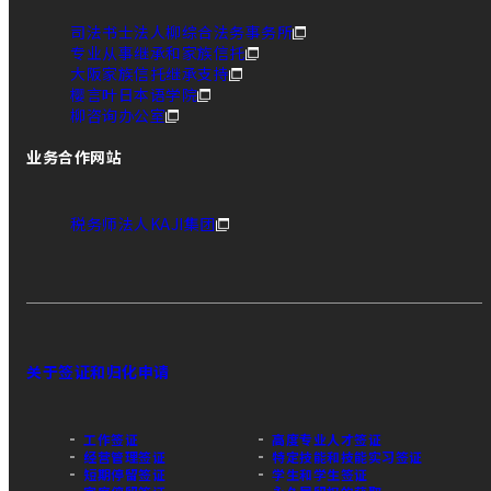
司法书士法人柳综合法务事务所
专业从事继承和家族信托
大阪家族信托继承支持
樱言叶日本语学院
柳咨询办公室
业务合作网站
税务师法人KAJI集团
关于签证和归化申请
工作签证
高度专业人才签证
经营管理签证
特定技能和技能实习签证
短期停留签证
学生和学生签证