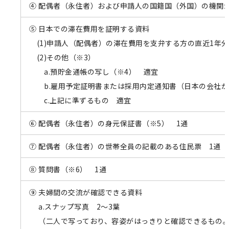
④ 配偶者（永住者）および申請人の国籍国（外国）の機関
⑤ 日本での滞在費用を証明する資料
(1)申請人（配偶者）の滞在費用を支弁する方の直近1年
(2)その他（※3）
a.預貯金通帳の写し（※4） 適宜
b.雇用予定証明書または採用内定通知書（日本の会社が
c.上記に準ずるもの 適宜
⑥ 配偶者（永住者）の身元保証書（※5） 1通
⑦ 配偶者（永住者）の世帯全員の記載のある住民票 1通
⑧ 質問書（※6） 1通
⑨ 夫婦間の交流が確認できる資料
a.スナップ写真 2〜3葉
（二人で写っており、容姿がはっきりと確認できるもの。