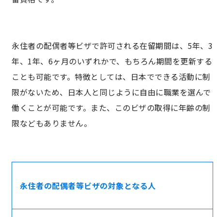
両親が外国人の場合で海外で子どもが生まれたとき
の手続きの流れ
永住者の配偶者等ビザで許可される在留期間は、5年、3
ビザ申請の流れ
年、1年、6ヶ月のいずれかで、もちろん期間を更新する
ことも可能です。特徴としては、日本でできる活動に制
「認定」手続きの必要書類
限がないため、日本人と同じように自由に職業を選んで
「更新」手続きの必要書類
働くことが可能です。また、このビザの取得に年齢の制
限などもありません。
「変更」手続きの必要書類
永住者の配偶者等ビザのポイント
永住者の配偶者等ビザの注意点
永住者の配偶者等ビザの対象となる人
永住者の配偶者等ビザのよくあるご質問