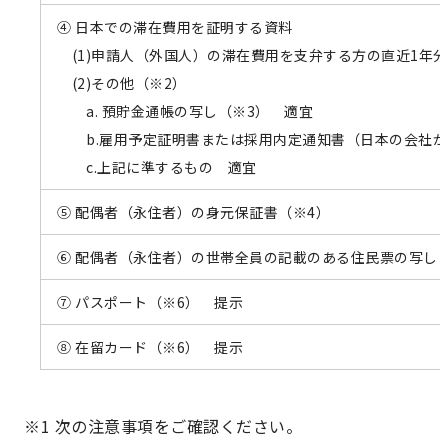
④ 日本での滞在費用を証明する資料
(1)申請人（外国人）の滞在費用を支弁する方の直近1年
(2)その他（※2）
a. 預貯金通帳の写し（※3） 適宜
b.雇用予定証明書または採用内定通知書（日本の会社が
c.上記に準するもの 適宜
⑤ 配偶者（永住者）の身元保証書（※4）
⑥ 配偶者（永住者）の世帯全員の記載のある住民票の写し（
⑦ パスポート（※6） 提示
⑧ 在留カード（※6） 提示
※1 次の注意事項をご確認ください。