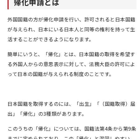
帰化申請とは
帰化申請と国籍取得届出の違い
帰化と永住の違い
外国国籍の方が帰化申請を行い、許可されると日本国籍
が与えられ、日本にいる日本人と同等の権利を持って生
帰化申請の申請
活することができるようになります。
申請の流れ
簡単にいうと、「帰化」とは、日本国籍の取得を希望す
手続きの必要書類
る外国人からの意思表示に対して、法務大臣の許可によ
って日本の国籍が与えられる制度のことです。
標準的な審査期間
帰化申請のポイント
日本国籍を取得するのには、「出生」「（国籍取得）届
帰化申請の条件
出」「帰化」の3種類があります。
帰化申請の注意点
このうちの「帰化」については、国籍法第4条から第9条
までに定められており、この「帰化」と混同しやすい
帰化申請に関してよくあるご質問